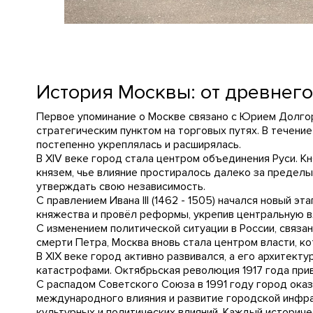
История Москвы: от древнег
Первое упоминание о Москве связано с Юрием Долгор
стратегическим пунктом на торговых путях. В течени
постепенно укреплялась и расширялась.
В XIV веке город стала центром объединения Руси. К
князем, чье влияние простиралось далеко за пределы 
утверждать свою независимость.
С правлением Ивана III (1462 - 1505) начался новый э
княжества и провёл реформы, укрепив центральную в
С изменением политической ситуации в России, связан
смерти Петра, Москва вновь стала центром власти, к
В XIX веке город активно развивался, а его архитект
катастрофами. Октябрьская революция 1917 года приве
С распадом Советского Союза в 1991 году город ока
международного влияния и развитие городской инфра
культурных и политических влияний. Каждый историче