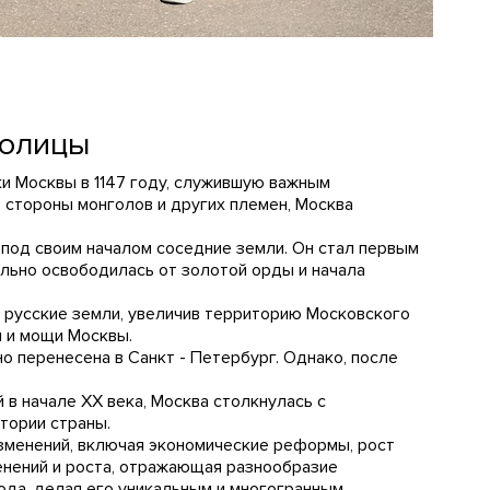
толицы
и Москвы в 1147 году, служившую важным
о стороны монголов и других племен, Москва
в под своим началом соседние земли. Он стал первым
тельно освободилась от золотой орды и начала
нил русские земли, увеличив территорию Московского
ы и мощи Москвы.
но перенесена в Санкт - Петербург. Однако, после
 в начале XX века, Москва столкнулась с
стории страны.
изменений, включая экономические реформы, рост
енений и роста, отражающая разнообразие
ода, делая его уникальным и многогранным.