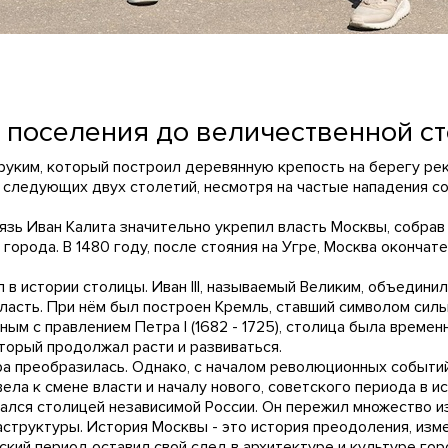
о поселения до величественной с
уким, который построил деревянную крепость на берегу рек
е следующих двух столетий, несмотря на частые нападения с
нязь Иван Калита значительно укрепил власть Москвы, собра
города. В 1480 году, после стояния на Угре, Москва оконча
тап в истории столицы. Иван III, называемый Великим, объеди
ласть. При нём был построен Кремль, ставший символом сил
ным с правлением Петра I (1682 - 1725), столица была времен
оторый продолжал расти и развиваться.
ура преобразилась. Однако, с началом революционных событий
ла к смене власти и началу нового, советского периода в и
зался столицей независимой России. Он пережил множество 
структуры. История Москвы - это история преодоления, изм
ский период оставил свой след в архитектуре и культуре гор