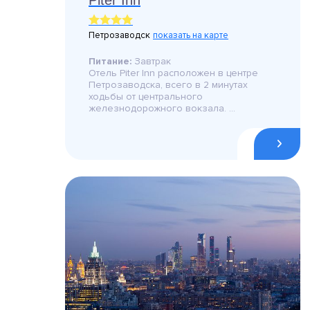
Piter Inn
Петрозаводск
показать на карте
Питание:
Завтрак
Отель Piter Inn расположен в центре
Петрозаводска, всего в 2 минутах
ходьбы от центрального
железнодорожного вокзала. ...