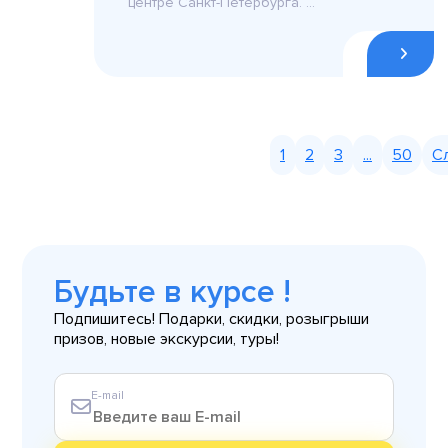
центре Санкт-Петербурга. ...
1
2
3
...
50
С
Будьте в курсе !
Подпишитесь! Подарки, скидки, розыгрыши
призов, новые экскурсии, туры!
E-mail