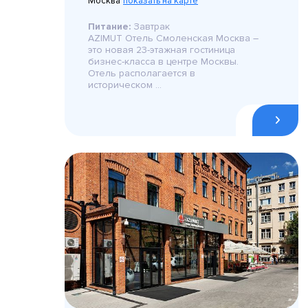
Москва
показать на карте
Питание:
Завтрак
AZIMUT Отель Смоленская Москва –
это новая 23-этажная гостиница
бизнес-класса в центре Москвы.
Отель располагается в
историческом ...