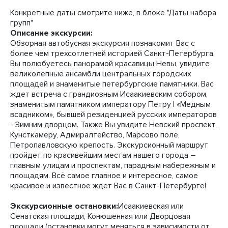
Конкретные даты смотрите ниже, в блоке "Даты набора
групп"
Описание экскурсии:
Обзорная автобусная экскурсия познакомит Вас с
более чем трехсотлетней историей Санкт-Петербурга.
Вы полюбуетесь панорамой красавицы Невы, увидите
великолепные ансамбли центральных городских
площадей и знаменитые петербургские памятники. Вас
ждет встреча с грандиозным Исаакиевским собором,
знаменитым памятником императору Петру I «Медным
всадником», бывшей резиденцией русских императоров
- Зимним дворцом. Также Вы увидите Невский проспект,
Кунсткамеру, Адмиралтейство, Марсово поле,
Петропавловскую крепость. Экскурсионный маршрут
пройдет по красивейшим местам нашего города –
главным улицам и проспектам, парадным набережным и
площадям. Всё самое главное и интересное, самое
красивое и известное ждет Вас в Санкт-Петербурге!
Экскурсионные остановки:
Исаакиевская или
Сенатская площади, Конюшенная или Дворцовая
площади (остановки могут меняться в зависимости от