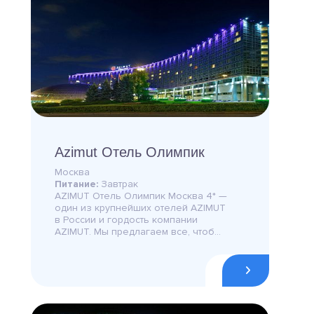
Azimut Отель Олимпик
Москва
Питание:
Завтрак
AZIMUT Отель Олимпик Москва 4* —
один из крупнейших отелей AZIMUT
в России и гордость компании
AZIMUT. Мы предлагаем все, чтоб...