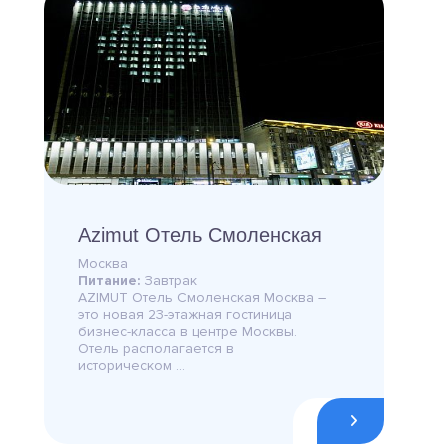
Azimut Отель Смоленская
Москва
Питание:
Завтрак
AZIMUT Отель Смоленская Москва –
это новая 23-этажная гостиница
бизнес-класса в центре Москвы.
Отель располагается в
историческом ...