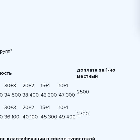
рупп"
доплата за 1-но
мость
местный
30+3
20+2
15+1
10+1
2500
00
34 500
38 400
43 300
47 300
30+3
20+2
15+1
10+1
2700
00
36 100
40 100
45 300
49 400
ов классификации в сфере туристской