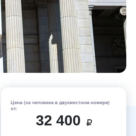
Цена (за человека в двухместном номере)
от:
32 400