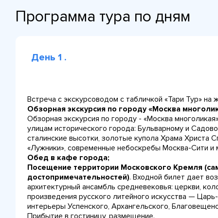
Программа тура по дням
День 1 .
Встреча с экскурсоводом с табличкой «Тари Тур» на ж
Обзорная экскурсия по городу «Москва многолик
Обзорная экскурсия по городу - «Москва многоликая
улицам исторического города: Бульварному и Садово
сталинские высотки, золотые купола Храма Христа С
«Лужники», современные небоскребы Москва-Сити и 
Обед в кафе города;
Посещение территории Московского Кремля (са
достопримечательностей)
. Входной билет дает в
архитектурный ансамбль средневековья: церкви, ко
произведения русского литейного искусства — Царь-
интерьеры Успенского, Архангельского, Благовещенс
Прибытие в гостиницу, размещение.