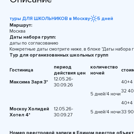
туры ДЛЯ ШКОЛЬНИКОВ в Москву
5 дней
Маршрут:
Москва
Даты набора групп:
даты по согласованию
Конкретные даты смотрите ниже, в блоке "Даты набора г
Тур для организованных школьных групп
период
количество
Гостиница
стои
действия цен
ночей
12.05.26-
Максима Заря 3*
40+4
30.09.26
32 4
5 дней/4 ночи
40+4
Москоу Холидей
12.05.26-
5 дней/4 ночи
33 9
Хотел 4*
30.09.27
Номер реестровой записи в Едином реестре объект