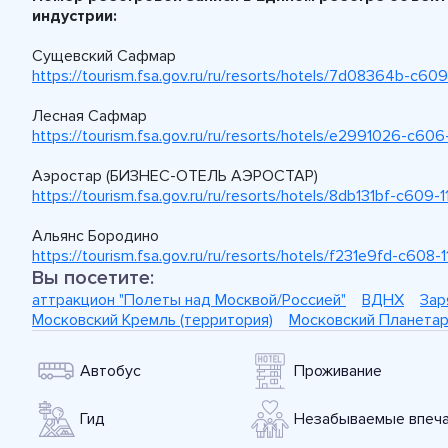
индустрии:
Сущевский Сафмар
https://tourism.fsa.gov.ru/ru/resorts/hotels/7d08364b-c
Лесная Сафмар
https://tourism.fsa.gov.ru/ru/resorts/hotels/e2991026-c6
Аэростар (БИЗНЕС-ОТЕЛЬ АЭРОСТАР)
https://tourism.fsa.gov.ru/ru/resorts/hotels/8db131bf-c6
Альянс Бородино
https://tourism.fsa.gov.ru/ru/resorts/hotels/f231e9fd-c60
Вы посетите:
аттракцион "Полеты над Москвой/Россией"
ВДНХ
Зар
Московский Кремль (территория)
Московский Планета
Автобус
Проживание
Гид
Незабываемые впеча