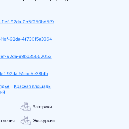
609-11ef-92da-0b5f250bd5f9
06-11ef-92da-4f73015a3364
09-11ef-92da-89bb35662053
8-11ef-92da-51cbc5e38bfb
ядье
Красная площадь
рий
Завтраки
тления
Экскурсии