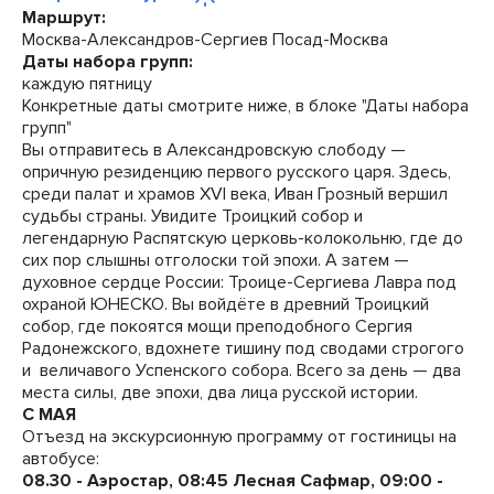
Маршрут:
Москва-Александров-Сергиев Посад-Москва
Даты набора групп:
каждую пятницу
Конкретные даты смотрите ниже, в блоке "Даты набора
групп"
Вы отправитесь в Александровскую слободу —
опричную резиденцию первого русского царя. Здесь,
среди палат и храмов XVI века, Иван Грозный вершил
судьбы страны. Увидите Троицкий собор и
легендарную Распятскую церковь-колокольню, где до
сих пор слышны отголоски той эпохи. А затем —
духовное сердце России: Троице-Сергиева Лавра под
охраной ЮНЕСКО. Вы войдёте в древний Троицкий
собор, где покоятся мощи преподобного Сергия
Радонежского, вдохнете тишину под сводами строгого
и величавого Успенского собора. Всего за день — два
места силы, две эпохи, два лица русской истории.
С МАЯ
Отъезд на экскурсионную программу от гостиницы на
автобусе:
08.30 - Аэростар, 08:45 Лесная Сафмар, 09:00 -