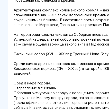
Посещение Коломенского кремля.
Архитектурный комплекс коломенского кремля – важ
сложившийся в XIV – XIX веках. Коломенский кремль
сохранившимися башнями. В настоящее время сохрани
значительные Маринкина, Грановитая и проездная Пя
На территории кремля находится Соборная площадь,
Успенский кафедральный собор, выстроенный по указ
в.) – самая мощная звонница такого типа в Подмосков
Тихвинский собор (XVIII – XIX вв.); Троицкий Ново-Голут
Среди самых древних построек коломенского кремл
Воскресенская церковь (XIV – XIX вв.), в которой в 1
Евдокией.
Обед в кафе города.
Отправление в г. Рязань
Обзорная экскурсия по городу с посещением террито
Прогулка по Малому центру города, затрагивающая 
(после официального открытия торговых рядов на те
сейчас в Рязани, здесь сначала продавали только мук