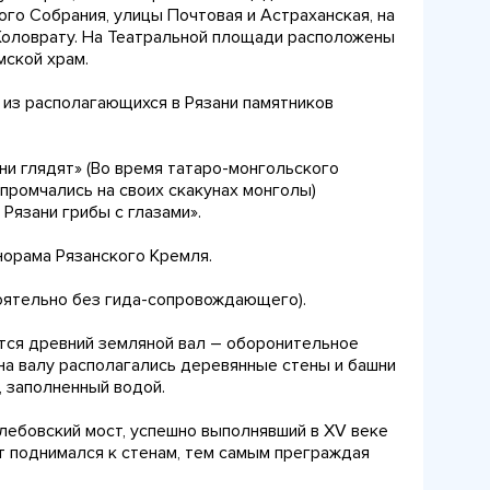
ого Собрания, улицы Почтовая и Астраханская, на
Коловрату. На Театральной площади расположены
мской храм.
, из располагающихся в Рязани памятников
 они глядят» (Во время татаро-монгольского
промчались на своих скакунах монголы)
Рязани грибы с глазами».
норама Рязанского Кремля.
оятельно без гида-сопровождающего).
тся древний земляной вал – оборонительное
 в. на валу располагались деревянные стены и башни
 заполненный водой.
лебовский мост, успешно выполнявший в XV веке
т поднимался к стенам, тем самым преграждая