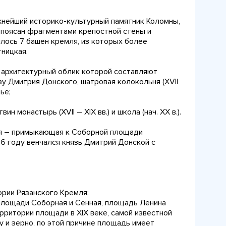
нейший историко-культурный памятник Коломны,
 опоясан фрагментами крепостной стены и
лось 7 башен кремля, из которых более
тницкая.
 архитектурный облик которой составляют
у Дмитрия Донского, шатровая колокольня (XVII
ье;
вин монастырь (XVII – XIX вв.) и школа (нач. XX в.).
я – примыкающая к Соборной площади
366 году венчался князь Дмитрий Донской с
рии Рязанского Кремля:
площади Соборная и Сенная, площадь Ленина
рритории площади в XIX веке, самой известной
у и зерно, по этой причине площадь имеет