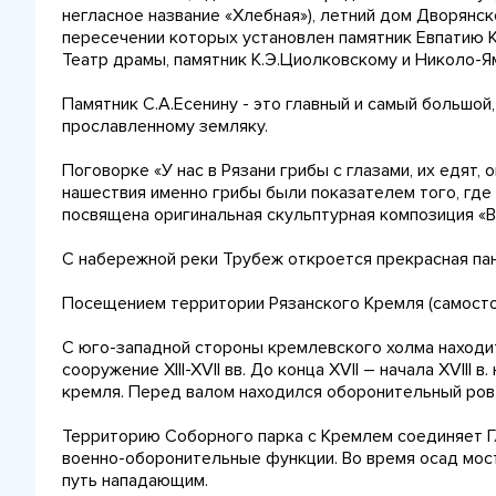
негласное название «Хлебная»), летний дом Дворянск
пересечении которых установлен памятник Евпатию 
Театр драмы, памятник К.Э.Циолковскому и Николо-Я
Памятник С.А.Есенину - это главный и самый большой
прославленному земляку.
Поговорке «У нас в Рязани грибы с глазами, их едят,
нашествия именно грибы были показателем того, где 
посвящена оригинальная скульптурная композиция «В 
С набережной реки Трубеж откроется прекрасная па
Посещением территории Рязанского Кремля (самост
С юго-западной стороны кремлевского холма находи
сооружение XIII-XVII вв. До конца XVII – начала XVIII
кремля. Перед валом находился оборонительный ров,
Территорию Соборного парка с Кремлем соединяет Г
военно-оборонительные функции. Во время осад мос
путь нападающим.