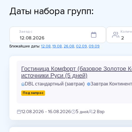
Даты набора групп:
Заезд с
Колич
Ближайшие даты:
12.08
,
19.08
,
26.08
,
02.09
,
09.09
Гостиница Комфорт (базовое Золотое К
источники Руси (5 дней)
DBL стандартный (завтрак)
Завтрак Континен
Под запрос
12.08.2026 - 16.08.2026
2 Взр
5
дней