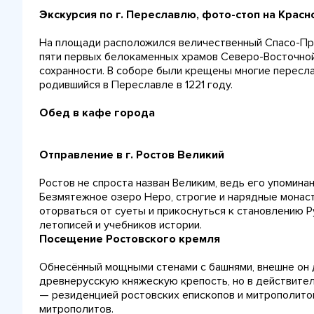
Экскурсия по г. Переславлю, фото-стоп на Крас
На площади расположился величественный Спасо-Пре
пяти первых белокаменных храмов Северо-Восточной 
сохранности. В соборе были крещены многие пересла
родившийся в Переславле в 1221 году.
Обед в кафе города
Отправление в г. Ростов Великий
Ростов не спроста назван Великим, ведь его упомина
Безмятежное озеро Неро, строгие и нарядные монаст
оторваться от суеты и прикоснуться к становлению Р
летописей и учебников истории.
Посещение Ростовского кремля
Обнесённый мощными стенами с башнями, внешне он
древнерусскую княжескую крепость, но в действите
— резиденцией ростовских епископов и митрополитов
митрополитов.