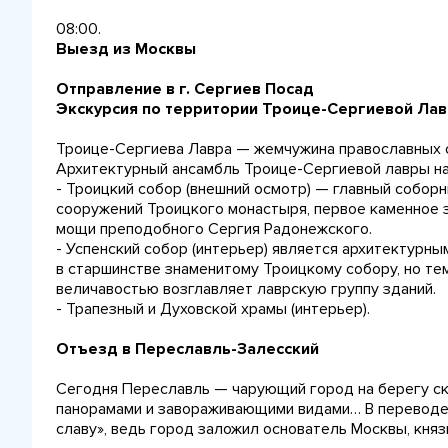
08:00.
Выезд из Москвы
Отправление в г. Сергиев Посад
Экскурсия по территории Троице-Сергиевой Ла
Троице-Сергиева Лавра — жемчужина православных с
Архитектурный ансамбль Троице-Сергиевой лавры н
- Троицкий собор (внешний осмотр) — главный собор
сооружений Троицкого монастыря, первое каменное 
мощи преподобного Сергия Радонежского.
- Успенский собор (интерьер) является архитектурн
в старшинстве знаменитому Троицкому собору, но те
величавостью возглавляет лаврскую группу зданий.
- Трапезный и Духовской храмы (интерьер).
Отъезд в Переславль-Залесский
Сегодня Переславль — чарующий город на берегу ск
панорамами и завораживающими видами… В переводе
славу», ведь город заложил основатель Москвы, княз