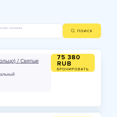
ество человек
ПОИСК
75 380
ольцо) / Святые
RUB
БРОНИРОВАТЬ
тальный