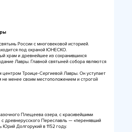
вры
вятынь России с многовековой историей.
аходится под охраной ЮНЕСКО.
ный храм и древнейшее из сохранившихся
здание Лавры. Главной святыней собора являются
ым центром Троице-Сергиевой Лавры. Он уступает
м не менее своим местоположением и строгой
азочного Плещеева озера, с красивейшими
 с древнерусского Переславль — «перенявший
ь Юрий Долгорукий в 1152 году.