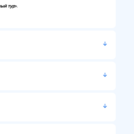
ый тур
».