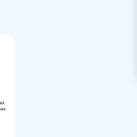
ах
рах