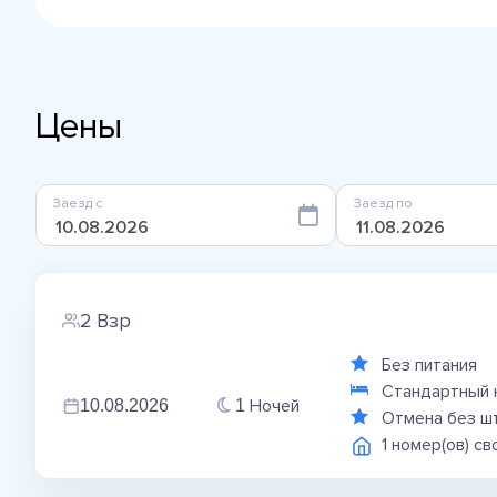
Цены
Заезд с
Заезд по
2 Взр
Без питания
Стандартный 
Ночей
10.08.2026
1
Отмена без ш
1 номер(ов) с