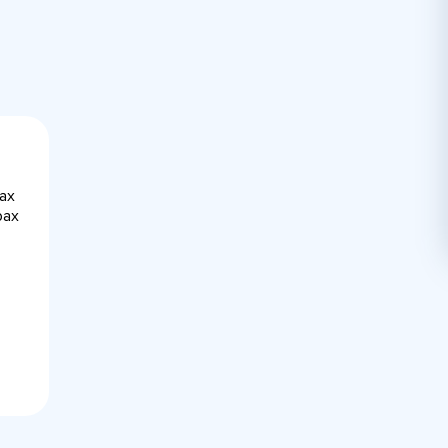
ах
рах