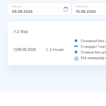
Заезд с
Заезд по
2 Взр
Основной без 
Стандарт 1 ка
Ночей
09.08.2026
1
Отмена без ш
104 номер(ов)