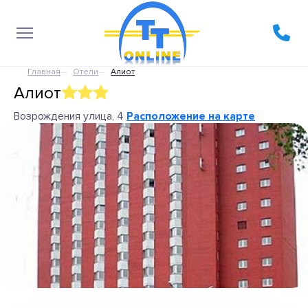
Главная
Отели
Алиот
Алиот
Возрождения улица, 4
Расположение на карте