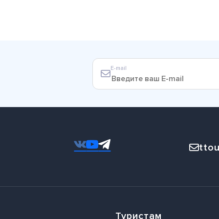
E-mail
ttou
Туристам