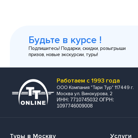
Будьте в курсе !
Подпишитесь! Подарки, скидки, розыгрыши
призов, новые экскурсии, туры!
Работаем с 1993 года
ООО Компания "Тари Тур" 117449 г.
Москва ул. Винокурова, 2
ИНН: 7710745032 ОГРН:
1097746009008
Туры в Москву
Услуги