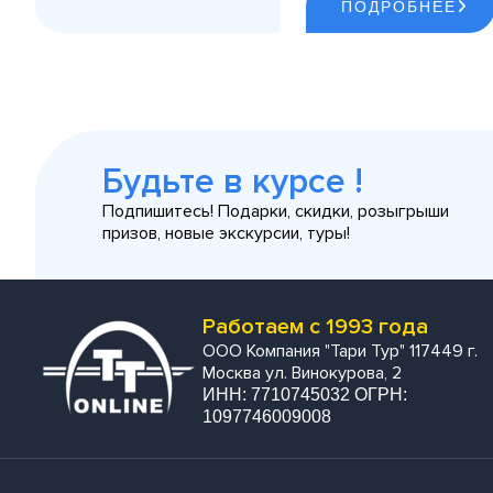
ПОДРОБНЕЕ
Будьте в курсе !
Подпишитесь! Подарки, скидки, розыгрыши
призов, новые экскурсии, туры!
Работаем с 1993 года
ООО Компания "Тари Тур" 117449 г.
Москва ул. Винокурова, 2
ИНН: 7710745032 ОГРН:
1097746009008