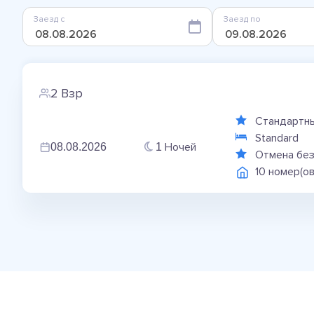
Заезд с
Заезд по
2 Взр
Стандартны
Standard
Ночей
08.08.2026
1
Отмена без
10 номер(о