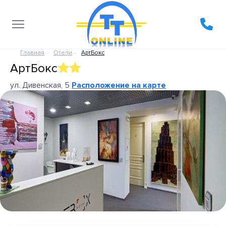
Главная
Отели
АртБокс
АртБокс
ул. Дивенская, 5
Расположение на карте