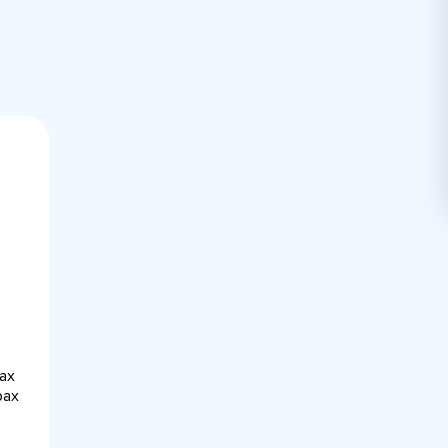
ах
рах