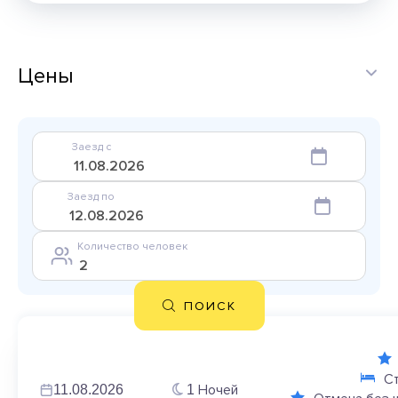
Цены
Заезд с
Заезд по
Количество человек
ПОИСК
С
Ночей
11.08.2026
1