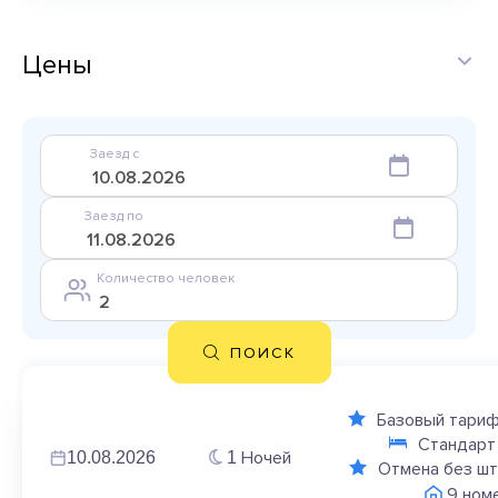
Цены
Заезд с
Заезд по
Количество человек
ПОИСК
Базовый тариф 
Стандарт
Ночей
10.08.2026
1
Отмена без ш
9 ном