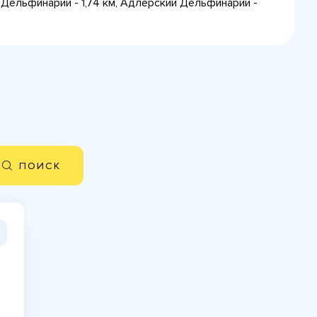
й Дельфинарий - 1,74 км, Адлерский Дельфинарий -
ПОИСК