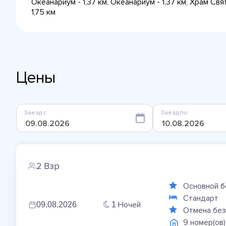
Океанариум - 1,37 км, Океанариум - 1,37 км, Храм С
1,75 км
Цены
Заезд с
Заезд по
2 Взр
Основной б
Стандарт
Ночей
09.08.2026
1
Отмена без
9 номер(ов