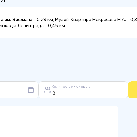
 им. Эйфмана - 0,28 км, Музей-Квартира Некрасова Н.А. - 0,3
окады Ленинграда - 0,45 км
Количество человек