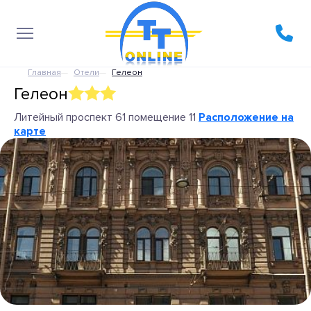
Главная
Отели
Гелеон
Гелеон
Литейный проспект 61 помещение 11
Расположение на
карте