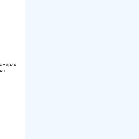
номерах
рах