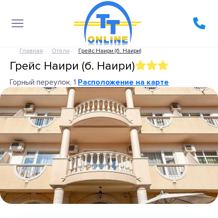
Главная
Отели
Грейс Наири (б. Наири)
Грейс Наири (б. Наири)
Горный переулок, 1
Расположение на карте