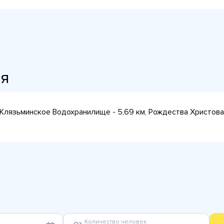
ия
км, Клязьминское Водохранилище - 5,69 км, Рождества Христов
Количество человек