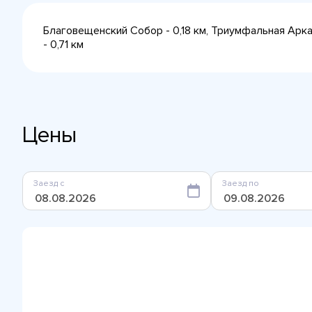
Благовещенский Собор - 0,18 км, Триумфальная Арка 
- 0,71 км
Цены
Заезд с
Заезд по