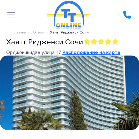
Главная
Отели
Хаятт Ридженси Сочи
Хаятт Ридженси Сочи
Орджоникидзе улица, 17
Расположение на карте