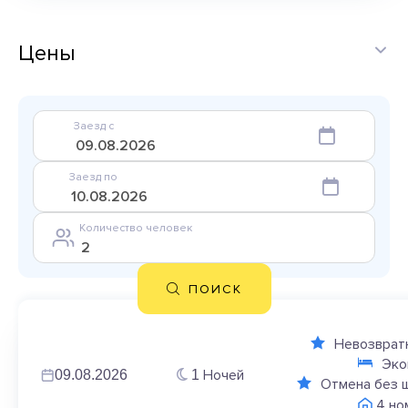
Цены
Заезд с
Заезд по
Количество человек
ПОИСК
Невозврат
Эко
Ночей
09.08.2026
1
Отмена без 
4 но