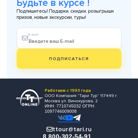
Будьте в курсе !
Подпишитесь! Подарки, скидки, розыгрыши
призов, новые экскурсии, туры!
E-mail
ПОДПИСАТЬСЯ
Работаем с 1993 года
ООО Компания "Тари Тур" 117449 г.
Москва ул. Винокурова, 2
ИНН: 7710745032 ОГРН:
1097746009008
ttour@tari.ru
8 800-302-54-91