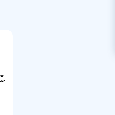
ах
рах