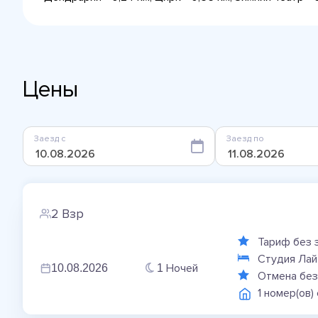
Цены
Заезд с
Заезд по
2 Взр
Тариф без 
Студия Лай
Ночей
10.08.2026
1
Отмена без
1 номер(ов)