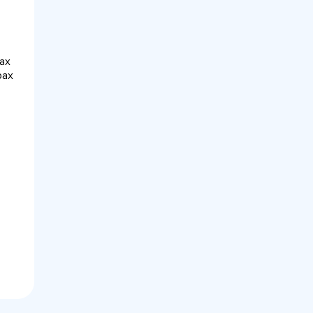
ах
рах