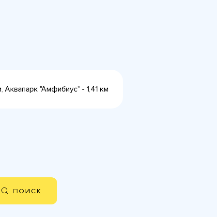
 Аквапарк "Амфибиус" - 1,41 км
ПОИСК