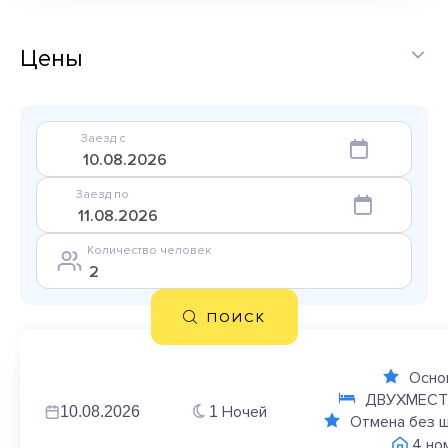
Цены
Заезд с
Заезд по
Количество человек
ПОИСК
Осно
ДВУХМЕСТ
Ночей
10.08.2026
1
Отмена без 
4 но