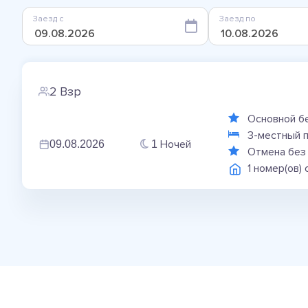
Заезд с
Заезд по
2 Взр
Основной б
3-местный 
Ночей
09.08.2026
1
Отмена без
1 номер(ов)