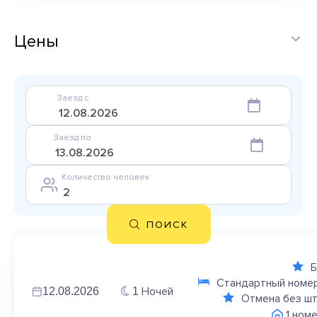
Цены
Заезд с
Заезд по
Количество человек
ПОИСК
Б
Стандартный номер
Ночей
12.08.2026
1
Отмена без ш
1 ном