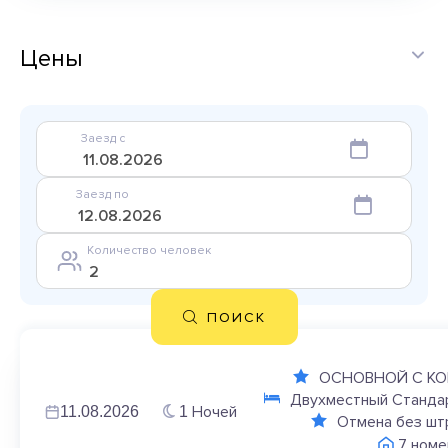
Цены
Заезд с
Заезд по
Количество человек
ПОИСК
ОСНОВНОЙ С К
Двухместный Стандар
Ночей
11.08.2026
1
Отмена без шт
7 номе