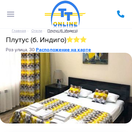
Главная
Отели
Плутус (б. Индиго)
Плутус (б. Индиго)
Роз улица, 30
Расположение на карте