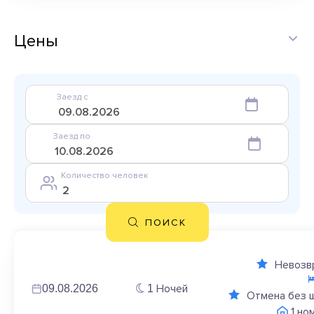
Цены
Заезд с
Заезд по
Количество человек
ПОИСК
Невозв
Ночей
09.08.2026
1
Отмена без 
1 но