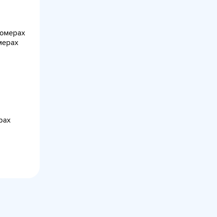
номерах
мерах
рах