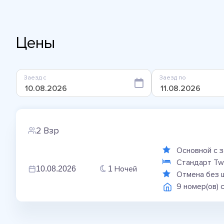
Цены
Заезд с
Заезд по
2 Взр
Основной с 
Стандарт Tw
Ночей
10.08.2026
1
Отмена без 
9 номер(ов) 