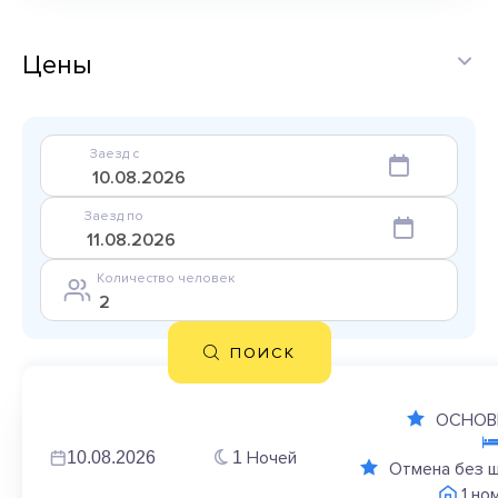
Цены
Заезд с
Заезд по
Количество человек
ПОИСК
ОСНОВ
Ночей
10.08.2026
1
Отмена без 
1 но