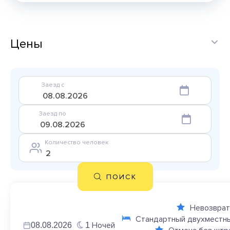
Цены
Заезд с
Заезд по
Количество человек
ПОИСК
Невозврат
Стандартный двухместны
Ночей
08.08.2026
1