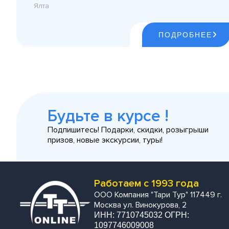
Ялта
ПОДРОБНЕЕ
Будьте в курсе !
Подпишитесь! Подарки, скидки, розыгрыши
призов, новые экскурсии, туры!
Работаем с 1993 года
ООО Компания "Тари Тур" 117449 г.
Москва ул. Винокурова, 2
ИНН: 7710745032 ОГРН:
1097746009008