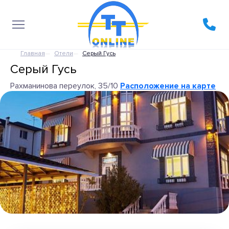
Главная
Отели
Серый Гусь
Серый Гусь
Рахманинова переулок, 35/10
Расположение на карте