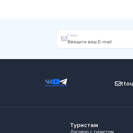
E-mail
ttou
Туристам
Договор с туристом