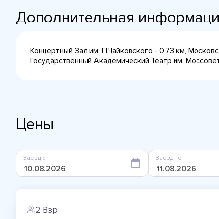
Дополнительная информац
Концертный Зал им. П.Чайковского - 0,73 км, Московс
Государственный Академический Театр им. Моссовета
Цены
Заезд с
Заезд по
2 Взр