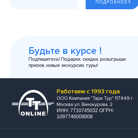
ПОДРОБНЕЕ
Будьте в курсе !
Подпишитесь! Подарки, скидки, розыгрыши
призов, новые экскурсии, туры!
Работаем с 1993 года
ООО Компания "Тари Тур" 117449 г.
Москва ул. Винокурова, 2
ИНН: 7710745032 ОГРН:
1097746009008