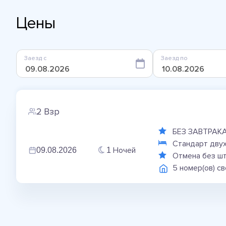
Цены
Заезд с
Заезд по
2 Взр
БЕЗ ЗАВТРАК
Стандарт двух
Ночей
09.08.2026
1
Отмена без ш
5 номер(ов) с