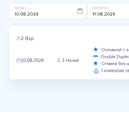
Заезд с
Заезд по
2 Взр
Основной с 
Double Duplex
Ночей
10.08.2026
1
Отмена без 
1 номер(ов) 