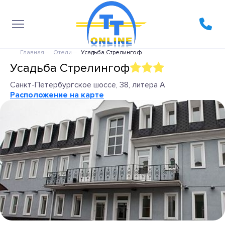
Главная
Отели
Усадьба Стрелингоф
Усадьба Стрелингоф
Санкт-Петербургское шоссе, 38, литера А
Расположение на карте